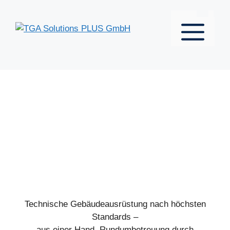
Zum
Inhalt
MENÜ
springen
Technische Gebäudeausrüstung nach höchsten
Standards –
aus einer Hand, Rundumbetreuung durch